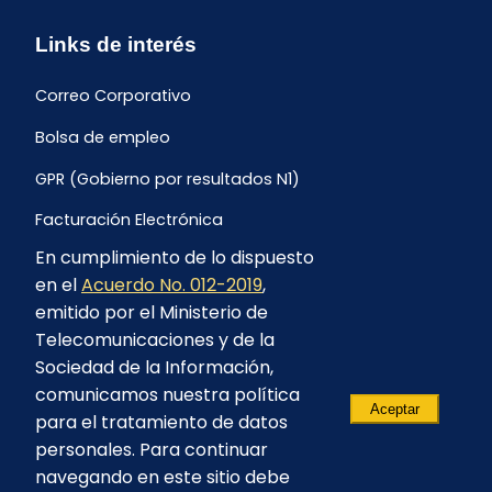
Links de interés
Correo Corporativo
Bolsa de empleo
GPR (Gobierno por resultados N1)
Facturación Electrónica
En cumplimiento de lo dispuesto
Archivo Histórico de Facturación
en el
Acuerdo No. 012-2019
,
Portal Ambiental y Social
emitido por el Ministerio de
Telecomunicaciones y de la
Proyecto Geotérmico Chachimbiro
Sociedad de la Información,
Contratación consultoría mediante “Lista Corta”
comunicamos nuestra política
Aceptar
para el tratamiento de datos
Reglamento de Procesos Asociativos
personales. Para continuar
navegando en este sitio debe