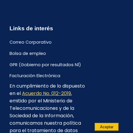
Links de interés
Correo Corporativo
Bolsa de empleo
GPR (Gobierno por resultados N1)
Facturación Electrónica
En cumplimiento de lo dispuesto
Archivo Histórico de Facturación
en el
Acuerdo No. 012-2019
,
Portal Ambiental y Social
emitido por el Ministerio de
Telecomunicaciones y de la
Proyecto Geotérmico Chachimbiro
Sociedad de la Información,
Contratación consultoría mediante “Lista Corta”
comunicamos nuestra política
Aceptar
para el tratamiento de datos
Reglamento de Procesos Asociativos