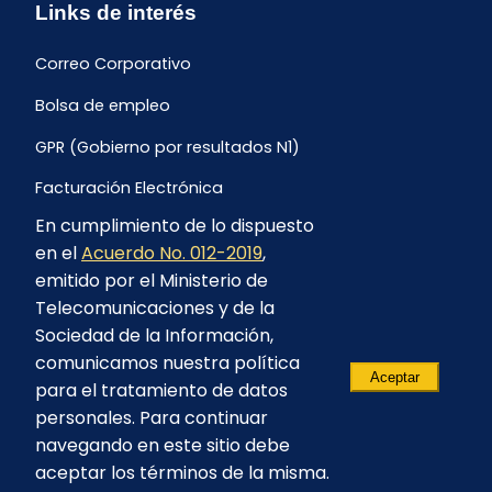
Links de interés
Correo Corporativo
Bolsa de empleo
GPR (Gobierno por resultados N1)
Facturación Electrónica
En cumplimiento de lo dispuesto
Archivo Histórico de Facturación
en el
Acuerdo No. 012-2019
,
Portal Ambiental y Social
emitido por el Ministerio de
Telecomunicaciones y de la
Proyecto Geotérmico Chachimbiro
Sociedad de la Información,
Contratación consultoría mediante “Lista Corta”
comunicamos nuestra política
Aceptar
para el tratamiento de datos
Reglamento de Procesos Asociativos
personales. Para continuar
navegando en este sitio debe
aceptar los términos de la misma.