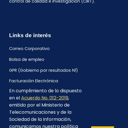
control de calidad e investigación (CIRT).
Links de interés
Correo Corporativo
Bolsa de empleo
GPR (Gobierno por resultados N1)
Facturación Electrónica
En cumplimiento de lo dispuesto
Archivo Histórico de Facturación
en el
Acuerdo No. 012-2019
,
Portal Ambiental y Social
emitido por el Ministerio de
Telecomunicaciones y de la
Proyecto Geotérmico Chachimbiro
Sociedad de la Información,
Contratación consultoría mediante “Lista Corta”
comunicamos nuestra política