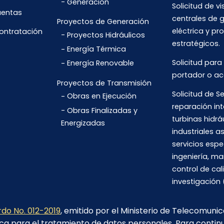
Generación
Solicitud de vi
uentas
centrales de 
Proyectos de Generación
eléctrica y pr
Contratación
Proyectos Hidráulicos
estratégicos.
Energía Térmica
Solicitud para
Energía Renovable
portador o ac
Proyectos de Transmisión
Solicitud de Se
Obras en Ejecución
reparación int
Obras Finalizadas y
turbinas hidrá
Energizadas
industriales 
servicios espe
ingeniería, m
control de cal
investigación 
do No. 012-2019
, emitido por el Ministerio de Telecomuni
ca para el tratamiento de datos personales. Para contin