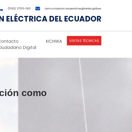
(593) 3700-190
comunicacion.corporativa@celec.gob.ec
 ELÉCTRICA DEL ECUADOR
VISITAS TÉCNICAS
Contacto
KICHWA
Ciudadano Digital
ación como