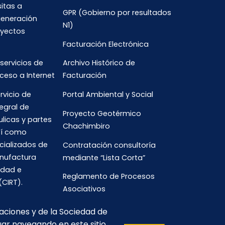
sitas a
GPR (Gobierno por resultados
generación
N1)
oyectos
Facturación Electrónica
 servicios de
Archivo Histórico de
ceso a Internet
Facturación
rvicio de
Portal Ambiental y Social
egral de
Proyecto Geotérmico
ulicas y partes
Chachimbiro
así como
cializados de
Contratación consultoría
anufactura
mediante “Lista Corta”
idad e
Reglamento de Procesos
(CIRT).
Asociativos
caciones y de la Sociedad de
uar navegando en este sitio