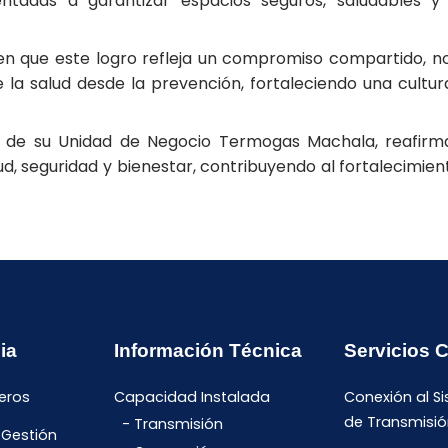
orientadas a garantizar espacios seguros, saludables 
n en que este logro refleja un compromiso compartido, n
 la salud desde la prevención, fortaleciendo una cultura
és de su Unidad de Negocio Termogas Machala, reafir
ud, seguridad y bienestar, contribuyendo al fortalecimiento
ia
Información Técnica
Servicios 
eros
Capacidad Instalada
Conexión al S
de Transmisió
Transmisión
 Gestión