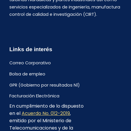
servicios especializados de ingeniería, manufactura
control de calidad e investigación (CIRT).
Links de interés
Correo Corporativo
Bolsa de empleo
GPR (Gobierno por resultados N1)
Facturación Electrónica
En cumplimiento de lo dispuesto
Archivo Histórico de Facturación
en el
Acuerdo No. 012-2019
,
Portal Ambiental y Social
emitido por el Ministerio de
Telecomunicaciones y de la
Proyecto Geotérmico Chachimbiro