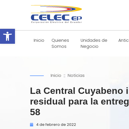
Abrir barra de herramientas
Inicio
Quienes
Unidades de
Anti
Somos
Negocio
::
Inicio
Noticias
La Central Cuyabeno 
residual para la entre
58
4 de
febrero de
2022