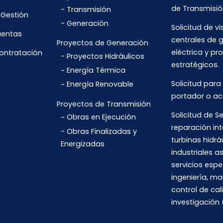
de Transmisió
Transmisión
 Gestión
Generación
Solicitud de vi
uentas
centrales de 
Proyectos de Generación
eléctrica y pr
Contratación
Proyectos Hidráulicos
estratégicos.
Energía Térmica
Solicitud para
Energía Renovable
portador o ac
Proyectos de Transmisión
Solicitud de Se
Obras en Ejecución
reparación int
Obras Finalizadas y
turbinas hidrá
Energizadas
industriales 
servicios espe
ingeniería, m
control de cal
investigación 