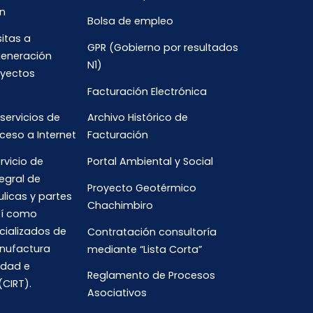
n
Bolsa de empleo
sitas a
GPR (Gobierno por resultados
generación
N1)
oyectos
Facturación Electrónica
 servicios de
Archivo Histórico de
ceso a Internet
Facturación
rvicio de
Portal Ambiental y Social
egral de
Proyecto Geotérmico
ulicas y partes
Chachimbiro
así como
cializados de
Contratación consultoría
anufactura
mediante “Lista Corta”
idad e
Reglamento de Procesos
(CIRT).
Asociativos