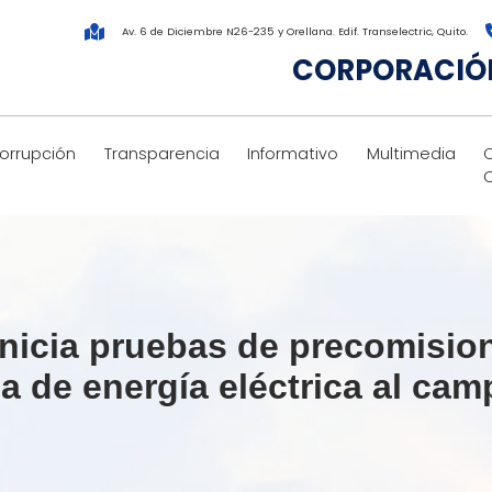
Av. 6 de Diciembre N26-235 y Orellana. Edif. Transelectric, Quito.
CORPORACIÓN
corrupción
Transparencia
Informativo
Multimedia
inicia pruebas de precomisio
ga de energía eléctrica al ca