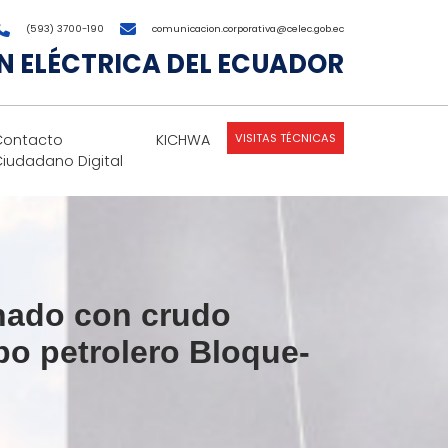
(593) 3700-190
comunicacion.corporativa@celec.gob.ec
 ELÉCTRICA DEL ECUADOR
VISITAS TÉCNICAS
Contacto
KICHWA
Ciudadano Digital
nado con crudo
mpo petrolero Bloque-