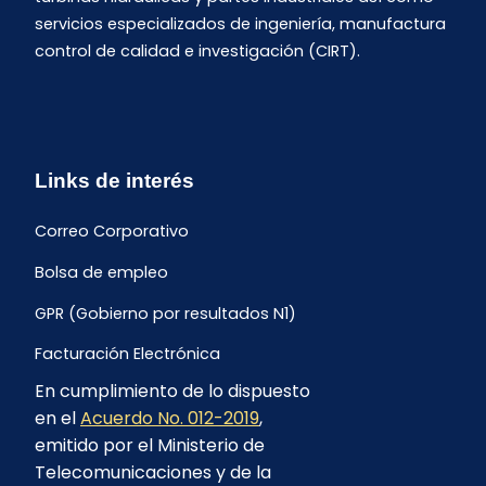
servicios especializados de ingeniería, manufactura
control de calidad e investigación (CIRT).
Links de interés
Correo Corporativo
Bolsa de empleo
GPR (Gobierno por resultados N1)
Facturación Electrónica
En cumplimiento de lo dispuesto
Archivo Histórico de Facturación
en el
Acuerdo No. 012-2019
,
Portal Ambiental y Social
emitido por el Ministerio de
Telecomunicaciones y de la
Proyecto Geotérmico Chachimbiro