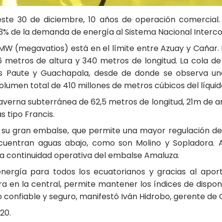
, este 30 de diciembre, 10 años de operación comercia
l 3% de la demanda de energía al Sistema Nacional Interc
MW (megavatios) está en el límite entre Azuay y Cañar. 
metros de altura y 340 metros de longitud. La cola de
ones Paute y Guachapala, desde de donde se observa un
lumen total de 410 millones de metros cúbicos del líquido
verna subterránea de 62,5 metros de longitud, 21m de an
 tipo Francis.
es su gran embalse, que permite una mayor regulación del
cuentran aguas abajo, como son Molino y Sopladora. Ad
 la continuidad operativa del embalse Amaluza.
nergía para todos los ecuatorianos y gracias al aport
a en la central, permite mantener los índices de disponi
ico confiable y seguro, manifestó Iván Hidrobo, gerente de
20.