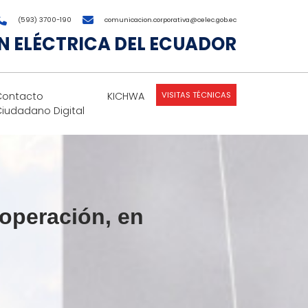
(593) 3700-190
comunicacion.corporativa@celec.gob.ec
 ELÉCTRICA DEL ECUADOR
VISITAS TÉCNICAS
Contacto
KICHWA
Ciudadano Digital
 operación, en