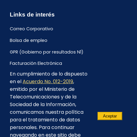
Links de interés
Correo Corporativo
Bolsa de empleo
GPR (Gobierno por resultados N1)
Facturación Electrónica
En cumplimiento de lo dispuesto
Archivo Histórico de Facturación
en el
Acuerdo No. 012-2019
,
Portal Ambiental y Social
emitido por el Ministerio de
Telecomunicaciones y de la
Proyecto Geotérmico Chachimbiro
Sociedad de la Información,
Contratación consultoría mediante “Lista Corta”
comunicamos nuestra política
Aceptar
para el tratamiento de datos
Reglamento de Procesos Asociativos
personales. Para continuar
navegando en este sitio debe