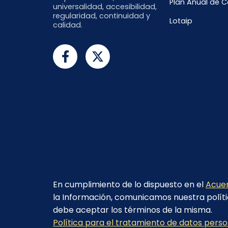
Plan Anual de 
universalidad, accesibilidad,
regularidad, continuidad y
Lotaip
calidad.
En cumplimiento de lo dispuesto en el
Acuer
la Información, comunicamos nuestra políti
debe aceptar los términos de la misma.
© 2023 - CELEC EP - Todos los derechos
Política para el tratamiento de datos pers
reservados