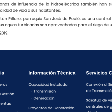
zonas de influencia de la hidroeléctrica también han s
idad de vida a sus habitantes.
ntón Píllaro, parroquia San José de Poaló, es una centra
 sus aguas turbinadas son aprovechadas para el riego de u
2019.
ia
Información Técnica
Servicios 
eros
Capacidad Instalada
Conexión al S
de Transmisió
Transmisión
 Gestión
Generación
Solicitud de vi
uentas
centrales de 
Proyectos de Generación