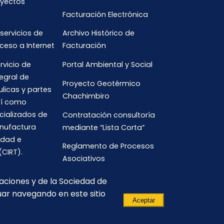
oyectos
Facturación Electrónica
 servicios de
Archivo Histórico de
ceso a Internet
Facturación
rvicio de
Portal Ambiental y Social
egral de
Proyecto Geotérmico
ulicas y partes
Chachimbiro
así como
cializados de
Contratación consultoría
anufactura
mediante “Lista Corta”
idad e
Reglamento de Procesos
(CIRT).
Asociativos
caciones y de la Sociedad de
uar navegando en este sitio
Aceptar
(593) 3700-
comunicacion.corporativa@celec.gob.ec
190