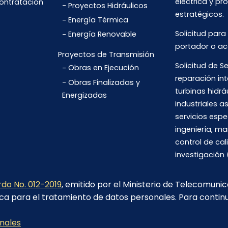
eléctrica y pr
Contratación
Proyectos Hidráulicos
estratégicos.
Energía Térmica
Solicitud para
Energía Renovable
portador o ac
Proyectos de Transmisión
Solicitud de Se
Obras en Ejecución
reparación int
Obras Finalizadas y
turbinas hidrá
Energizadas
industriales 
servicios espe
ingeniería, m
control de cal
investigación 
do No. 012-2019
, emitido por el Ministerio de Telecomuni
ca para el tratamiento de datos personales. Para contin
Av. 6 de Diciembre N26-235 y Orellana. Edif. Transelectric,
Quito.
onales