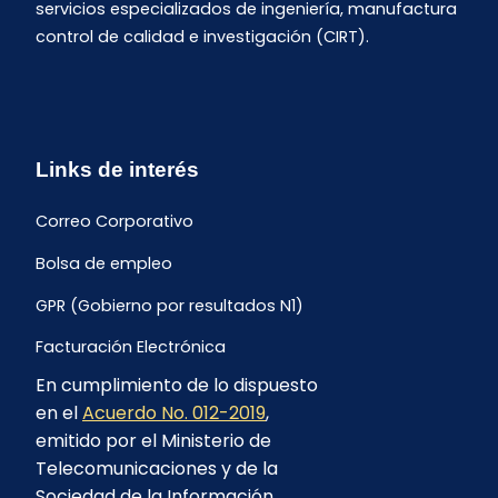
servicios especializados de ingeniería, manufactura
control de calidad e investigación (CIRT).
Links de interés
Correo Corporativo
Bolsa de empleo
GPR (Gobierno por resultados N1)
Facturación Electrónica
En cumplimiento de lo dispuesto
Archivo Histórico de Facturación
en el
Acuerdo No. 012-2019
,
Portal Ambiental y Social
emitido por el Ministerio de
Telecomunicaciones y de la
Proyecto Geotérmico Chachimbiro
Sociedad de la Información,