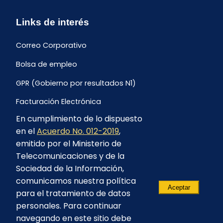
Links de interés
Correo Corporativo
Bolsa de empleo
GPR (Gobierno por resultados N1)
Facturación Electrónica
En cumplimiento de lo dispuesto
Archivo Histórico de Facturación
en el
Acuerdo No. 012-2019
,
Portal Ambiental y Social
emitido por el Ministerio de
Telecomunicaciones y de la
Proyecto Geotérmico Chachimbiro
Sociedad de la Información,
Contratación consultoría mediante “Lista Corta”
comunicamos nuestra política
Aceptar
para el tratamiento de datos
Reglamento de Procesos Asociativos
personales. Para continuar
navegando en este sitio debe