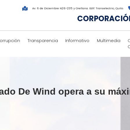
Av. 6 de Diciembre N26-235 y Orellana. Edif. Transelectric, Quito.
CORPORACIÓN
corrupción
Transparencia
Informativo
Multimedia
niado De Wind opera a su máx