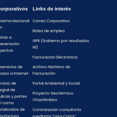
Corporativos
Links de interés
istema Nacional
Correo Corporativo
n
Bolsa de empleo
sitas a
GPR (Gobierno por resultados
generación
N1)
oyectos
Facturación Electrónica
 servicios de
Archivo Histórico de
ceso a Internet
Facturación
rvicio de
Portal Ambiental y Social
egral de
Proyecto Geotérmico
ulicas y partes
Chachimbiro
así como
cializados de
Contratación consultoría
anufactura
mediante “Lista Corta”