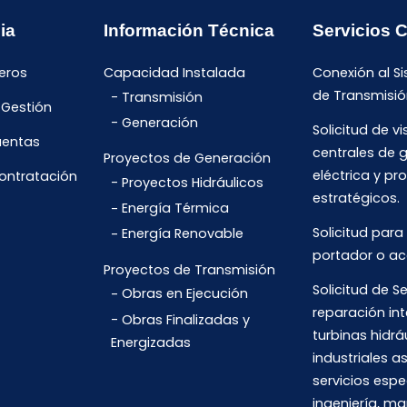
ia
Información Técnica
Servicios 
eros
Capacidad Instalada
Conexión al S
de Transmisió
Transmisión
 Gestión
Generación
Solicitud de vi
uentas
centrales de 
Proyectos de Generación
eléctrica y pr
Contratación
Proyectos Hidráulicos
estratégicos.
Energía Térmica
Solicitud para
Energía Renovable
portador o ac
Proyectos de Transmisión
Solicitud de Se
Obras en Ejecución
reparación int
Obras Finalizadas y
turbinas hidrá
Energizadas
industriales 
servicios espe
ingeniería, m