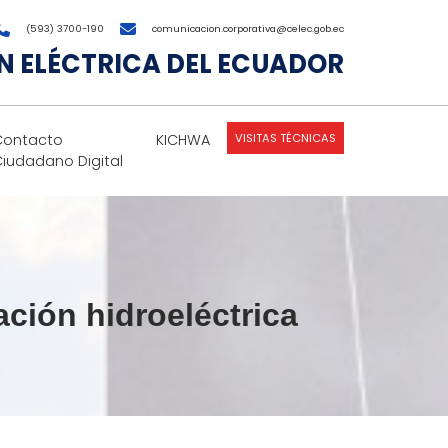
(593) 3700-190
comunicacion.corporativa@celec.gob.ec
 ELÉCTRICA DEL ECUADOR
VISITAS TÉCNICAS
Contacto
KICHWA
Ciudadano Digital
ción hidroeléctrica