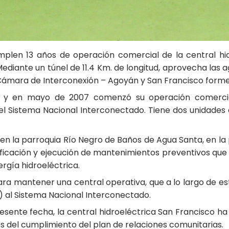
plen 13 años de operación comercial de la central hid
iante un túnel de 11.4 Km. de longitud, aprovecha las ag
Cámara de Interconexión – Agoyán y San Francisco formen
00 y en mayo de 2007 comenzó su operación comerci
 Sistema Nacional Interconectado. Tiene dos unidades d
 en la parroquia Río Negro de Baños de Agua Santa, en l
ficación y ejecución de mantenimientos preventivos que 
ergía hidroeléctrica.
ra mantener una central operativa, que a lo largo de est
 al Sistema Nacional Interconectado.
esente fecha, la central hidroeléctrica San Francisco 
és del cumplimiento del plan de relaciones comunitarias.