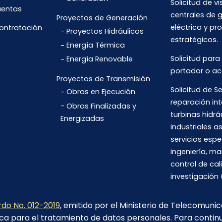
Solicitud de vi
uentas
centrales de 
Proyectos de Generación
eléctrica y pr
Contratación
Proyectos Hidráulicos
estratégicos.
Energía Térmica
Solicitud para
Energía Renovable
portador o ac
Proyectos de Transmisión
Solicitud de Se
Obras en Ejecución
reparación int
Obras Finalizadas y
turbinas hidrá
Energizadas
industriales 
servicios espe
ingeniería, m
control de cal
investigación 
do No. 012-2019
, emitido por el Ministerio de Telecomuni
ca para el tratamiento de datos personales. Para contin