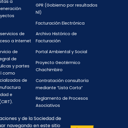
sitas a
GPR (Gobierno por resultados
generación
N1)
oyectos
Facturación Electrónica
 servicios de
Archivo Histórico de
ceso a Internet
Facturación
rvicio de
Portal Ambiental y Social
egral de
Proyecto Geotérmico
ulicas y partes
Chachimbiro
así como
cializados de
Contratación consultoría
anufactura
mediante “Lista Corta”
idad e
Reglamento de Procesos
(CIRT).
Asociativos
caciones y de la Sociedad de
uar navegando en este sitio