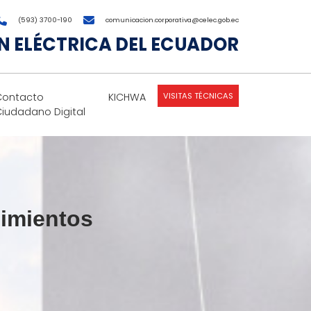
(593) 3700-190
comunicacion.corporativa@celec.gob.ec
 ELÉCTRICA DEL ECUADOR
VISITAS TÉCNICAS
Contacto
KICHWA
Ciudadano Digital
nimientos