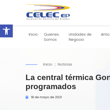
Abrir barra de herramientas
Inicio
Quienes
Unidades de
Anti
Somos
Negocio
::
Inicio
Noticias
La central térmica Go
programados
18 de
mayo de
2021