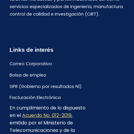
servicios especializados de ingeniería, manufactura
control de calidad e investigación (CIRT).
Links de interés
Correo Corporativo
Bolsa de empleo
GPR (Gobierno por resultados N1)
Facturación Electrónica
En cumplimiento de lo dispuesto
Archivo Histórico de Facturación
en el
Acuerdo No. 012-2019
,
Portal Ambiental y Social
emitido por el Ministerio de
Telecomunicaciones y de la
Proyecto Geotérmico Chachimbiro