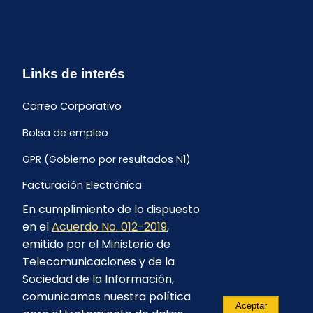
Links de interés
Correo Corporativo
Bolsa de empleo
GPR (Gobierno por resultados N1)
Facturación Electrónica
En cumplimiento de lo dispuesto
Archivo Histórico de Facturación
en el
Acuerdo No. 012-2019
,
Portal Ambiental y Social
emitido por el Ministerio de
Telecomunicaciones y de la
Proyecto Geotérmico Chachimbiro
Sociedad de la Información,
Contratación consultoría mediante “Lista Corta”
comunicamos nuestra política
Aceptar