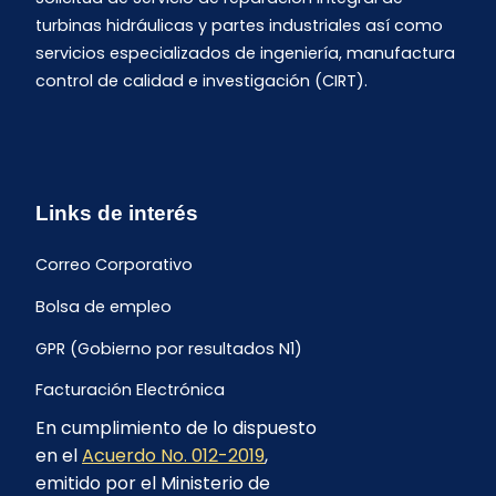
turbinas hidráulicas y partes industriales así como
servicios especializados de ingeniería, manufactura
control de calidad e investigación (CIRT).
Links de interés
Correo Corporativo
Bolsa de empleo
GPR (Gobierno por resultados N1)
Facturación Electrónica
En cumplimiento de lo dispuesto
Archivo Histórico de Facturación
en el
Acuerdo No. 012-2019
,
Portal Ambiental y Social
emitido por el Ministerio de