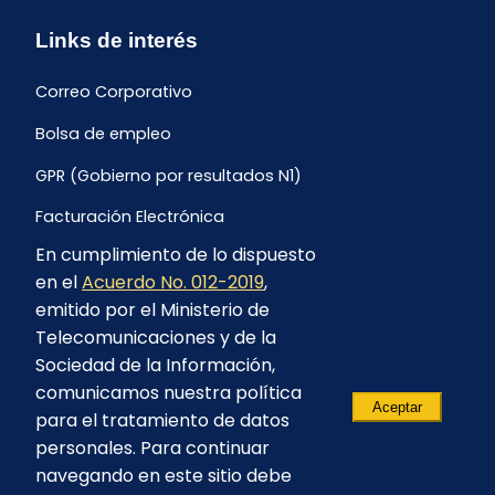
Links de interés
Correo Corporativo
Bolsa de empleo
GPR (Gobierno por resultados N1)
Facturación Electrónica
En cumplimiento de lo dispuesto
Archivo Histórico de Facturación
en el
Acuerdo No. 012-2019
,
Portal Ambiental y Social
emitido por el Ministerio de
Telecomunicaciones y de la
Proyecto Geotérmico Chachimbiro
Sociedad de la Información,
Contratación consultoría mediante “Lista Corta”
comunicamos nuestra política
Aceptar
para el tratamiento de datos
Reglamento de Procesos Asociativos
personales. Para continuar
navegando en este sitio debe