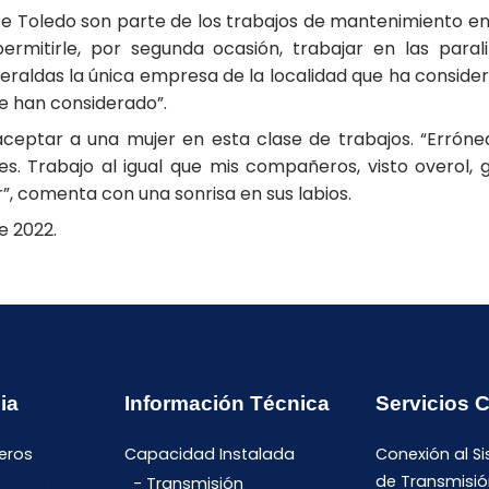
ette Toledo son parte de los trabajos de mantenimiento 
ermitirle, por segunda ocasión, trabajar en las paral
ldas la única empresa de la localidad que ha consider
e han considerado”.
l aceptar a una mujer en esta clase de trabajos. “Erró
 Trabajo al igual que mis compañeros, visto overol, guan
r”, comenta con una sonrisa en sus labios.
e 2022.
ia
Información Técnica
Servicios 
eros
Capacidad Instalada
Conexión al S
de Transmisió
Transmisión