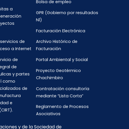
Bolsa de empleo
sitas a
GPR (Gobierno por resultados
generación
N1)
oyectos
Facturación Electrónica
 servicios de
Archivo Histórico de
ceso a Internet
Facturación
rvicio de
Portal Ambiental y Social
egral de
Proyecto Geotérmico
ulicas y partes
Chachimbiro
así como
cializados de
Contratación consultoría
anufactura
mediante “Lista Corta”
idad e
Reglamento de Procesos
(CIRT).
Asociativos
caciones y de la Sociedad de