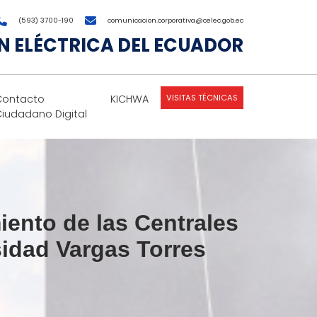
(593) 3700-190
comunicacion.corporativa@celec.gob.ec
 ELÉCTRICA DEL ECUADOR
VISITAS TÉCNICAS
Contacto
KICHWA
Ciudadano Digital
iento de las Centrales
sidad Vargas Torres