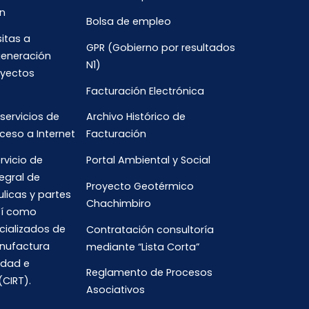
n
Bolsa de empleo
sitas a
GPR (Gobierno por resultados
generación
N1)
oyectos
Facturación Electrónica
 servicios de
Archivo Histórico de
ceso a Internet
Facturación
rvicio de
Portal Ambiental y Social
egral de
Proyecto Geotérmico
ulicas y partes
Chachimbiro
así como
cializados de
Contratación consultoría
anufactura
mediante “Lista Corta”
idad e
Reglamento de Procesos
(CIRT).
Asociativos