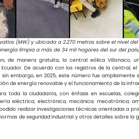
tios (MW) y ubicada a 2.270 metros sobre el nivel del 
ergía limpia a más de 34 mil hogares del sur del país, 
n, de manera gratuita, la central eólica Villonaco, u
l Ecuador. De acuerdo con los registros de la central, el
; sin embargo, en 2025, este número fue ampliamente sup
ón de energía renovable y el funcionamiento de la infrae
ara toda la ciudadanía, con énfasis en escuelas, cole
niería eléctrica; electrónica; mecánica; mecatrónica; a
n podido realizar investigaciones técnicas orientadas a p
rmas de seguridad industrial y otros detalles sobre la ge