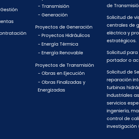
de Transmisió
Transmisión
 Gestión
Generación
Solicitud de vi
uentas
centrales de 
Proyectos de Generación
eléctrica y pr
Contratación
Proyectos Hidráulicos
estratégicos.
Energía Térmica
Solicitud para
Energía Renovable
portador o ac
Proyectos de Transmisión
Solicitud de Se
Obras en Ejecución
reparación int
Obras Finalizadas y
turbinas hidrá
Energizadas
industriales 
servicios espe
ingeniería, m
control de cal
investigación 