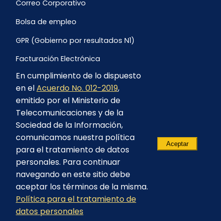
Correo Corporativo
Bolsa de empleo
GPR (Gobierno por resultados N1)
Facturación Electrónica
En cumplimiento de lo dispuesto
Archivo Histórico de Facturación
en el
Acuerdo No. 012-2019
,
Portal Ambiental y Social
emitido por el Ministerio de
Telecomunicaciones y de la
Proyecto Geotérmico Chachimbiro
Sociedad de la Información,
Contratación consultoría mediante “Lista Corta”
comunicamos nuestra política
Aceptar
para el tratamiento de datos
Reglamento de Procesos Asociativos
personales. Para continuar
navegando en este sitio debe
aceptar los términos de la misma.
Política para el tratamiento de
© 2023 - CELEC EP - Todos los derechos
datos personales
reservados