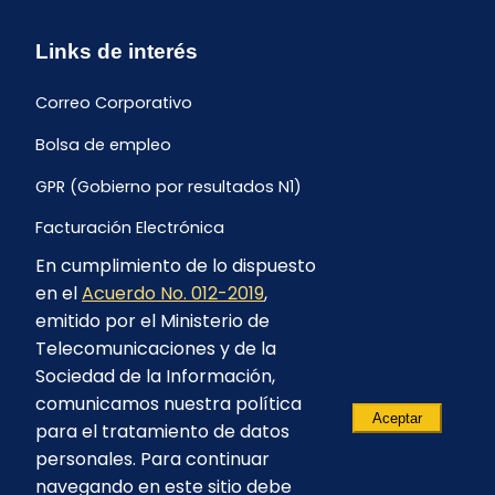
Links de interés
Correo Corporativo
Bolsa de empleo
GPR (Gobierno por resultados N1)
Facturación Electrónica
En cumplimiento de lo dispuesto
Archivo Histórico de Facturación
en el
Acuerdo No. 012-2019
,
Portal Ambiental y Social
emitido por el Ministerio de
Telecomunicaciones y de la
Proyecto Geotérmico Chachimbiro
Sociedad de la Información,
Contratación consultoría mediante “Lista Corta”
comunicamos nuestra política
Aceptar
para el tratamiento de datos
Reglamento de Procesos Asociativos
personales. Para continuar
navegando en este sitio debe