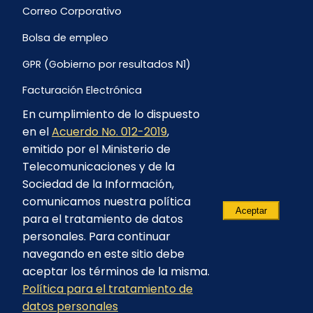
Correo Corporativo
Bolsa de empleo
GPR (Gobierno por resultados N1)
Facturación Electrónica
En cumplimiento de lo dispuesto
Archivo Histórico de Facturación
en el
Acuerdo No. 012-2019
,
Portal Ambiental y Social
emitido por el Ministerio de
Telecomunicaciones y de la
Proyecto Geotérmico Chachimbiro
Sociedad de la Información,
Contratación consultoría mediante “Lista Corta”
comunicamos nuestra política
Aceptar
para el tratamiento de datos
Reglamento de Procesos Asociativos
personales. Para continuar
navegando en este sitio debe
aceptar los términos de la misma.
Política para el tratamiento de
© 2023 - CELEC EP - Todos los derechos
datos personales
reservados