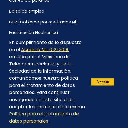
Correo Corporativo
Bolsa de empleo
GPR (Gobierno por resultados N1)
Facturación Electrónica
En cumplimiento de lo dispuesto
Archivo Histórico de Facturación
en el
Acuerdo No. 012-2019
,
Portal Ambiental y Social
emitido por el Ministerio de
Telecomunicaciones y de la
Proyecto Geotérmico Chachimbiro
Sociedad de la Información,
Contratación consultoría mediante “Lista Corta”
comunicamos nuestra política
Aceptar
para el tratamiento de datos
Reglamento de Procesos Asociativos
personales. Para continuar
navegando en este sitio debe
aceptar los términos de la misma.
Política para el tratamiento de
© 2023 - CELEC EP - Todos los derechos
datos personales
reservados