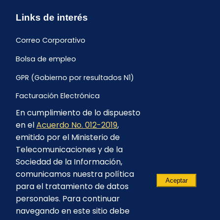
Links de interés
Correo Corporativo
Bolsa de empleo
GPR (Gobierno por resultados N1)
Facturación Electrónica
En cumplimiento de lo dispuesto
Archivo Histórico de Facturación
en el
Acuerdo No. 012-2019
,
Portal Ambiental y Social
emitido por el Ministerio de
Telecomunicaciones y de la
Proyecto Geotérmico Chachimbiro
Sociedad de la Información,
Contratación consultoría mediante “Lista Corta”
comunicamos nuestra política
Aceptar
para el tratamiento de datos
Reglamento de Procesos Asociativos
personales. Para continuar
navegando en este sitio debe