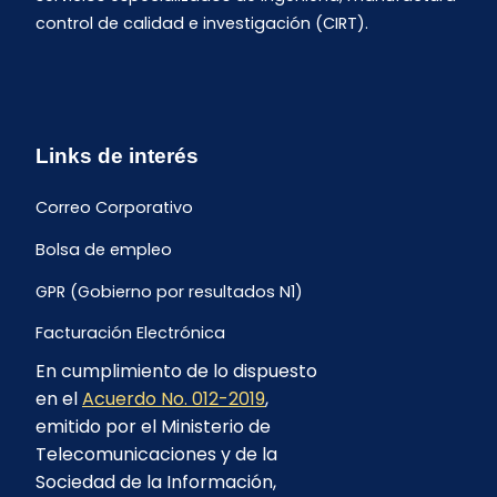
control de calidad e investigación (CIRT).
Links de interés
Correo Corporativo
Bolsa de empleo
GPR (Gobierno por resultados N1)
Facturación Electrónica
En cumplimiento de lo dispuesto
Archivo Histórico de Facturación
en el
Acuerdo No. 012-2019
,
Portal Ambiental y Social
emitido por el Ministerio de
Telecomunicaciones y de la
Proyecto Geotérmico Chachimbiro
Sociedad de la Información,