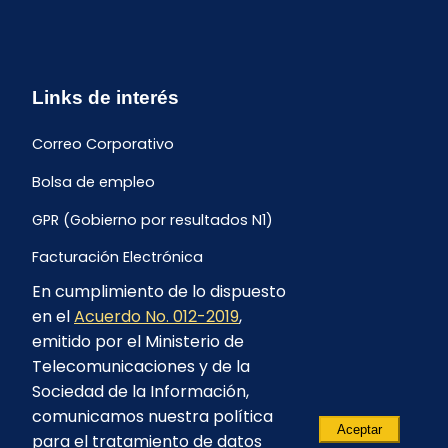
Links de interés
Correo Corporativo
Bolsa de empleo
GPR (Gobierno por resultados N1)
Facturación Electrónica
En cumplimiento de lo dispuesto
Archivo Histórico de Facturación
en el
Acuerdo No. 012-2019
,
Portal Ambiental y Social
emitido por el Ministerio de
Telecomunicaciones y de la
Proyecto Geotérmico Chachimbiro
Sociedad de la Información,
Contratación consultoría mediante “Lista Corta”
comunicamos nuestra política
Aceptar
para el tratamiento de datos
Reglamento de Procesos Asociativos