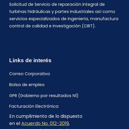
Solicitud de Servicio de reparación integral de
turbinas hidráulicas y partes industriales así como
servicios especializados de ingeniería, manufactura
control de calidad e investigación (CIRT).
Links de interés
Correo Corporativo
Bolsa de empleo
GPR (Gobierno por resultados N1)
Facturación Electrónica
En cumplimiento de lo dispuesto
Archivo Histórico de Facturación
en el
Acuerdo No. 012-2019
,
Portal Ambiental y Social