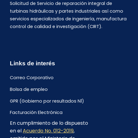
Solicitud de Servicio de reparación integral de
turbinas hidráulicas y partes industriales así como
servicios especializados de ingeniería, manufactura
control de calidad e investigación (CIRT).
Links de interés
Correo Corporativo
Bolsa de empleo
GPR (Gobierno por resultados N1)
Facturación Electrónica
En cumplimiento de lo dispuesto
Archivo Histórico de Facturación
en el
Acuerdo No. 012-2019
,
Portal Ambiental y Social