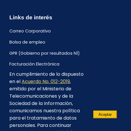
Links de interés
Correo Corporativo
Bolsa de empleo
GPR (Gobierno por resultados N1)
Facturación Electrónica
En cumplimiento de lo dispuesto
Archivo Histórico de Facturación
en el
Acuerdo No. 012-2019
,
Portal Ambiental y Social
emitido por el Ministerio de
Telecomunicaciones y de la
Proyecto Geotérmico Chachimbiro
Sociedad de la Información,
Contratación consultoría mediante “Lista Corta”
comunicamos nuestra política
Aceptar
para el tratamiento de datos
Reglamento de Procesos Asociativos
personales. Para continuar