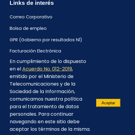
Links de interés
Correo Corporativo
Bolsa de empleo
GPR (Gobierno por resultados N1)
Facturación Electrónica
En cumplimiento de lo dispuesto
Archivo Histórico de Facturación
en el
Acuerdo No. 012-2019
,
Portal Ambiental y Social
emitido por el Ministerio de
Telecomunicaciones y de la
Proyecto Geotérmico Chachimbiro
Sociedad de la Información,
Contratación consultoría mediante “Lista Corta”
comunicamos nuestra política
Aceptar
para el tratamiento de datos
Reglamento de Procesos Asociativos
personales. Para continuar
navegando en este sitio debe
aceptar los términos de la misma.