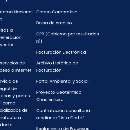
istema Nacional
Correo Corporativo
n
Bolsa de empleo
sitas a
GPR (Gobierno por resultados
generación
N1)
oyectos
Facturación Electrónica
 servicios de
Archivo Histórico de
ceso a Internet
Facturación
rvicio de
Portal Ambiental y Social
egral de
Proyecto Geotérmico
ulicas y partes
Chachimbiro
así como
cializados de
Contratación consultoría
anufactura
mediante “Lista Corta”
idad e
Reglamento de Procesos