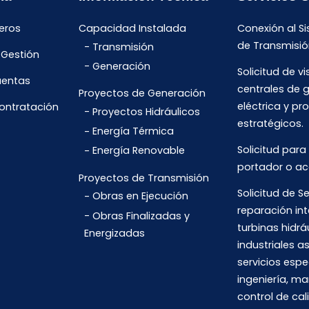
eros
Capacidad Instalada
Conexión al S
de Transmisió
Transmisión
 Gestión
Generación
Solicitud de vi
uentas
centrales de 
Proyectos de Generación
eléctrica y pr
Contratación
Proyectos Hidráulicos
estratégicos.
Energía Térmica
Solicitud para
Energía Renovable
portador o ac
Proyectos de Transmisión
Solicitud de Se
Obras en Ejecución
reparación int
Obras Finalizadas y
turbinas hidrá
Energizadas
industriales 
servicios espe
ingeniería, m
control de cal