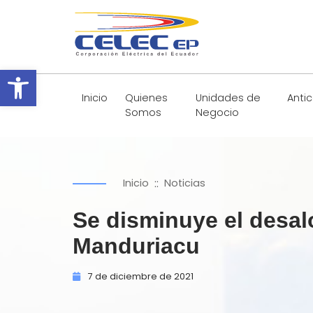
Abrir barra de herramientas
Inicio
Quienes
Unidades de
Anti
Somos
Negocio
::
Inicio
Noticias
Se disminuye el desalo
Manduriacu
7 de
diciembre de
2021