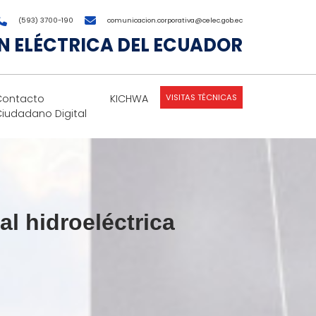
(593) 3700-190
comunicacion.corporativa@celec.gob.ec
 ELÉCTRICA DEL ECUADOR
VISITAS TÉCNICAS
Contacto
KICHWA
Ciudadano Digital
l hidroeléctrica