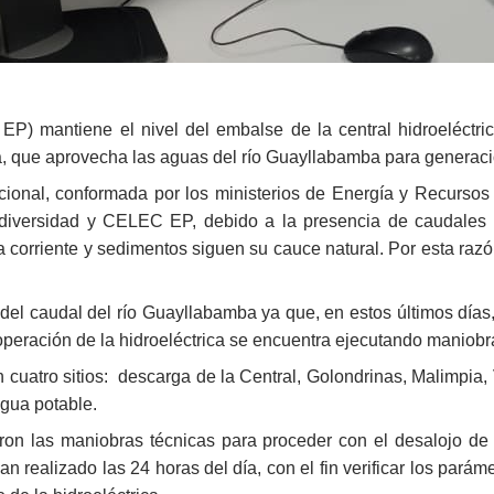
EP) mantiene el nivel del embalse de la central hidroeléctr
, que aprovecha las aguas del río Guayllabamba para generació
tucional, conformada por los ministerios de Energía y Recurs
iodiversidad y CELEC EP, debido a la presencia de caudales 
orriente y sedimentos siguen su cauce natural. Por esta razón
 del caudal del río Guayllabamba ya que, en estos últimos día
e operación de la hidroeléctrica se encuentra ejecutando maniob
cuatro sitios: descarga de la Central, Golondrinas, Malimpia,
agua potable.
ron las maniobras técnicas para proceder con el desalojo de
an realizado las 24 horas del día, con el fin verificar los pará