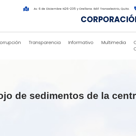
Av. 6 de Diciembre N26-235 y Orellana. Edif. Transelectric, Quito.
CORPORACIÓN
corrupción
Transparencia
Informativo
Multimedia
jo de sedimentos de la centra