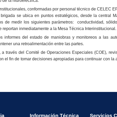
de la hidroeléctrica.
erinstitucionales, conformadas por personal técnico de CELEC E
 brigada se ubica en puntos estratégicos, desde la central
e medir los siguientes parámetros: conductividad, sólidos t
e reportan inmediatamente a la Mesa Técnica Interinstitucional.
os informes del estado de maniobras y monitoreos a las aut
ntener una retroalimentación entre las partes.
al, a través del Comité de Operaciones Especiales (COE), revi
con el fin de tomar decisiones apropiadas para continuar con la 
ia
Información Técnica
Servicios 