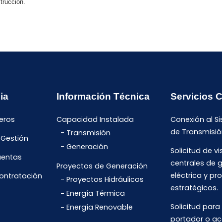
trucción.
ia
Información Técnica
Servicios 
eros
Capacidad Instalada
Conexión al S
de Transmisió
Transmisión
 Gestión
Generación
Solicitud de vi
uentas
centrales de 
Proyectos de Generación
eléctrica y pr
Contratación
Proyectos Hidráulicos
estratégicos.
Energía Térmica
Solicitud para
Energía Renovable
portador o ac