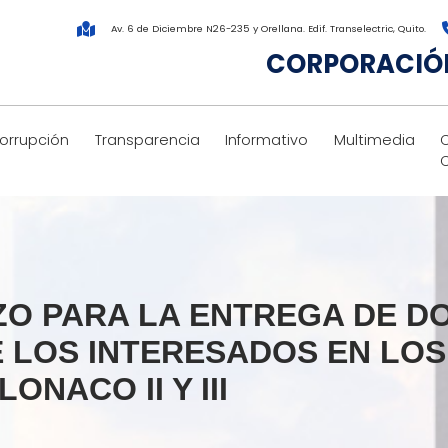
Av. 6 de Diciembre N26-235 y Orellana. Edif. Transelectric, Quito.
CORPORACIÓN
corrupción
Transparencia
Informativo
Multimedia
AZO PARA LA ENTREGA DE 
E LOS INTERESADOS EN LO
ONACO II Y III