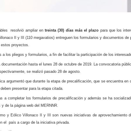
ables resolvió ampliar en
treinta (30) días más el plazo
para que los inter
illonaco II y III (110 megavatios) entreguen los formularios y documentos de
e estos proyectos.
a los pliegos y formularios, a fin de facilitar la participación de los interesa
a documentación hasta el lunes 28 de octubre de 2019. La convocatoria públi
espectivamente, se realizó pasado 28 de agosto.
a argumentó que durante la etapa de precalificación, que se encuentra en de
deben presentar para la etapa citada.
s a completar los formularios de precalificación y además se ha socializad
c
y de la página web del MERNNR.
omo y Eólico Villonaco II y III son nuevas iniciativas de aprovechamiento
en el país a cargo de la iniciativa privada.