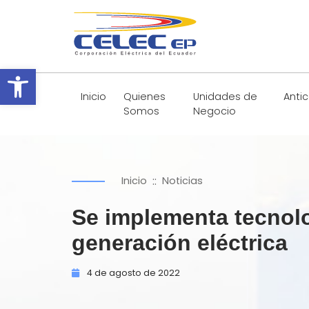
Abrir barra de herramientas
Inicio
Quienes
Unidades de
Anti
Somos
Negocio
::
Inicio
Noticias
Se implementa tecnolo
generación eléctrica
4 de
agosto de
2022