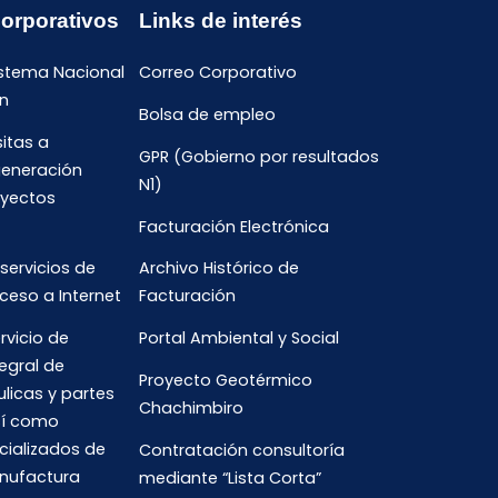
Corporativos
Links de interés
istema Nacional
Correo Corporativo
n
Bolsa de empleo
sitas a
GPR (Gobierno por resultados
generación
N1)
oyectos
Facturación Electrónica
 servicios de
Archivo Histórico de
ceso a Internet
Facturación
rvicio de
Portal Ambiental y Social
egral de
Proyecto Geotérmico
ulicas y partes
Chachimbiro
así como
cializados de
Contratación consultoría
anufactura
mediante “Lista Corta”