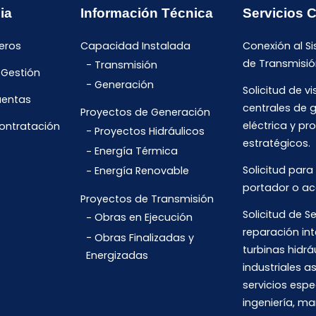
ia
Información Técnica
Servicios 
eros
Capacidad Instalada
Conexión al S
de Transmisió
Transmisión
 Gestión
Generación
Solicitud de vi
uentas
centrales de 
Proyectos de Generación
eléctrica y pr
Contratación
Proyectos Hidráulicos
estratégicos.
Energía Térmica
Solicitud para
Energía Renovable
portador o ac
Proyectos de Transmisión
Solicitud de Se
Obras en Ejecución
reparación int
Obras Finalizadas y
turbinas hidrá
Energizadas
industriales 
servicios espe
ingeniería, m