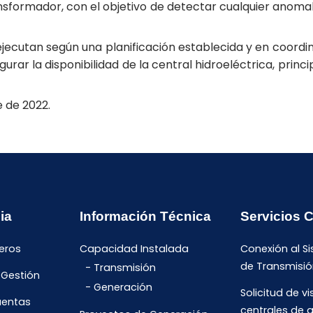
nsformador, con el objetivo de detectar cualquier anomal
ejecutan según una planificación establecida y en coordi
rar la disponibilidad de la central hidroeléctrica, prin
 de 2022.
ia
Información Técnica
Servicios 
eros
Capacidad Instalada
Conexión al S
de Transmisió
Transmisión
 Gestión
Generación
Solicitud de vi
uentas
centrales de 