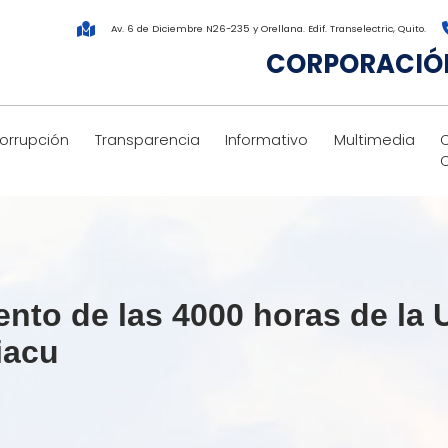
Av. 6 de Diciembre N26-235 y Orellana. Edif. Transelectric, Quito.
CORPORACIÓN
corrupción
Transparencia
Informativo
Multimedia
ento de las 4000 horas de la 
iacu