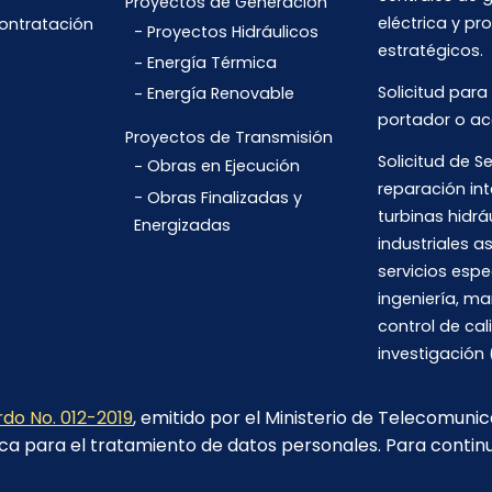
Proyectos de Generación
eléctrica y pr
Contratación
Proyectos Hidráulicos
estratégicos.
Energía Térmica
Solicitud para
Energía Renovable
portador o ac
Proyectos de Transmisión
Solicitud de Se
Obras en Ejecución
reparación int
Obras Finalizadas y
turbinas hidrá
Energizadas
industriales 
servicios espe
ingeniería, m
control de cal
investigación 
do No. 012-2019
, emitido por el Ministerio de Telecomuni
ca para el tratamiento de datos personales. Para contin
Av. 6 de Diciembre N26-235 y Orellana. Edif. Transelectric,
Quito.