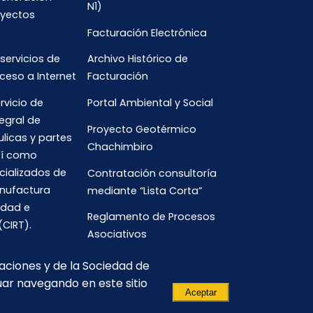
N1)
oyectos
Facturación Electrónica
 servicios de
Archivo Histórico de
ceso a Internet
Facturación
rvicio de
Portal Ambiental y Social
egral de
Proyecto Geotérmico
ulicas y partes
Chachimbiro
así como
cializados de
Contratación consultoría
anufactura
mediante “Lista Corta”
idad e
Reglamento de Procesos
(CIRT).
Asociativos
caciones y de la Sociedad de
uar navegando en este sitio
Aceptar
(593) 3700-
comunicacion.corporativa@celec.gob.ec
190