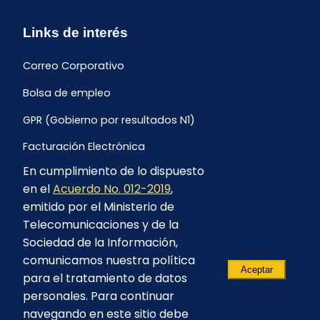
Links de interés
Correo Corporativo
Bolsa de empleo
GPR (Gobierno por resultados N1)
Facturación Electrónica
En cumplimiento de lo dispuesto
Archivo Histórico de Facturación
en el
Acuerdo No. 012-2019
,
Portal Ambiental y Social
emitido por el Ministerio de
Telecomunicaciones y de la
Proyecto Geotérmico Chachimbiro
Sociedad de la Información,
Contratación consultoría mediante “Lista Corta”
comunicamos nuestra política
Aceptar
para el tratamiento de datos
Reglamento de Procesos Asociativos
personales. Para continuar
navegando en este sitio debe