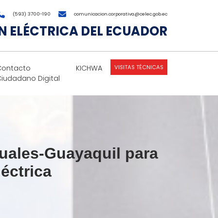
(593) 3700-190
comunicacion.corporativa@celec.gob.ec
 ELÉCTRICA DEL ECUADOR
VISITAS TÉCNICAS
Contacto
KICHWA
Ciudadano Digital
cuales-Guayaquil para
léctrica