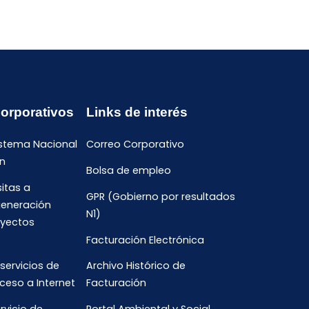
Corporativos
Links de interés
istema Nacional
Correo Corporativo
n
Bolsa de empleo
sitas a
GPR (Gobierno por resultados
generación
N1)
oyectos
Facturación Electrónica
 servicios de
Archivo Histórico de
ceso a Internet
Facturación
rvicio de