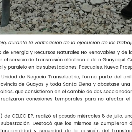
lejo, durante la verificación de la ejecución de los tra
rio de Energía y Recursos Naturales No Renovables y de 
r el servicio de transmisión eléctrica e de n Guayaquil. 
l y paralelo en las subestaciones: Pascuales, Nueva Prosp
Unidad de Negocio Transelectric, forma parte del anill
provincia de Guayas y toda Santa Elena y abastase una
voltios, que consistieron en el cambio de dos seccionadore
se realizaron conexiones temporales para no afectar e
s) de CELEC EP, realizó el pasado miércoles 8 de julio, u
a subestación. Destacó que los mismos se cumplieron
funcionalidad y seguridad de la posición del transfo