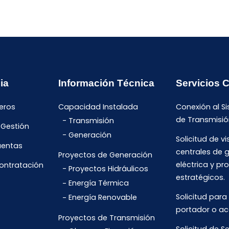
ia
Información Técnica
Servicios 
eros
Capacidad Instalada
Conexión al S
de Transmisió
Transmisión
 Gestión
Generación
Solicitud de vi
uentas
centrales de 
Proyectos de Generación
eléctrica y pr
Contratación
Proyectos Hidráulicos
estratégicos.
Energía Térmica
Solicitud para
Energía Renovable
portador o ac
Proyectos de Transmisión
Solicitud de Se