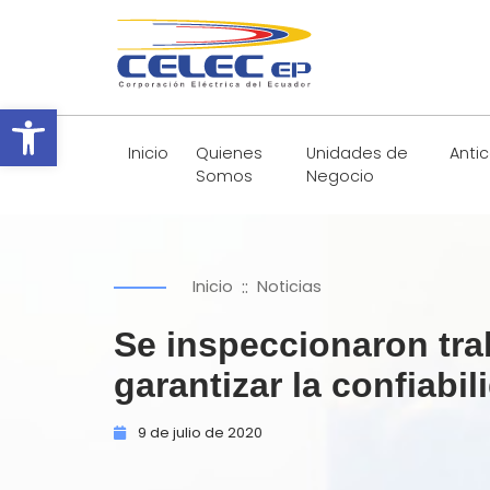
Abrir barra de herramientas
Inicio
Quienes
Unidades de
Anti
Somos
Negocio
::
Inicio
Noticias
Se inspeccionaron tra
garantizar la confiabil
9 de
julio de
2020