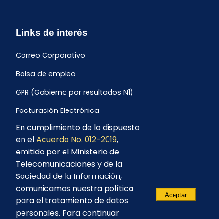
Links de interés
Correo Corporativo
Bolsa de empleo
GPR (Gobierno por resultados N1)
Facturación Electrónica
En cumplimiento de lo dispuesto
Archivo Histórico de Facturación
en el
Acuerdo No. 012-2019
,
Portal Ambiental y Social
emitido por el Ministerio de
Telecomunicaciones y de la
Proyecto Geotérmico Chachimbiro
Sociedad de la Información,
Contratación consultoría mediante “Lista Corta”
comunicamos nuestra política
Aceptar
para el tratamiento de datos
Reglamento de Procesos Asociativos
personales. Para continuar