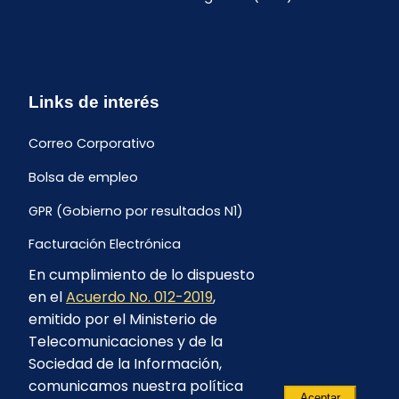
Links de interés
Correo Corporativo
Bolsa de empleo
GPR (Gobierno por resultados N1)
Facturación Electrónica
En cumplimiento de lo dispuesto
Archivo Histórico de Facturación
en el
Acuerdo No. 012-2019
,
Portal Ambiental y Social
emitido por el Ministerio de
Telecomunicaciones y de la
Proyecto Geotérmico Chachimbiro
Sociedad de la Información,
Contratación consultoría mediante “Lista Corta”
comunicamos nuestra política
Aceptar