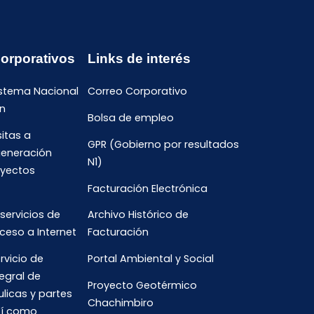
Corporativos
Links de interés
istema Nacional
Correo Corporativo
n
Bolsa de empleo
sitas a
GPR (Gobierno por resultados
generación
N1)
oyectos
Facturación Electrónica
 servicios de
Archivo Histórico de
ceso a Internet
Facturación
rvicio de
Portal Ambiental y Social
egral de
Proyecto Geotérmico
ulicas y partes
Chachimbiro
así como