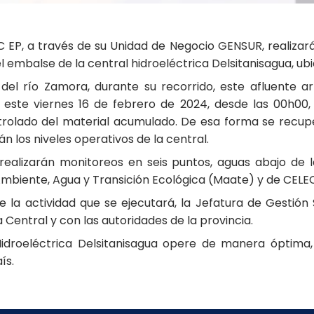
EP, a través de su Unidad de Negocio GENSUR, realizará d
embalse de la central hidroeléctrica Delsitanisagua, ub
as del río Zamora, durante su recorrido, este afluente 
ste viernes 16 de febrero de 2024, desde las 00h00, s
ontrolado del material acumulado. De esa forma se recu
n los niveles operativos de la central.
 realizarán monitoreos en seis puntos, aguas abajo de l
 Ambiente, Agua y Transición Ecológica (Maate) y de CELE
la actividad que se ejecutará, la Jefatura de Gestión S
a Central y con las autoridades de la provincia.
Hidroeléctrica Delsitanisagua opere de manera óptima,
ís.