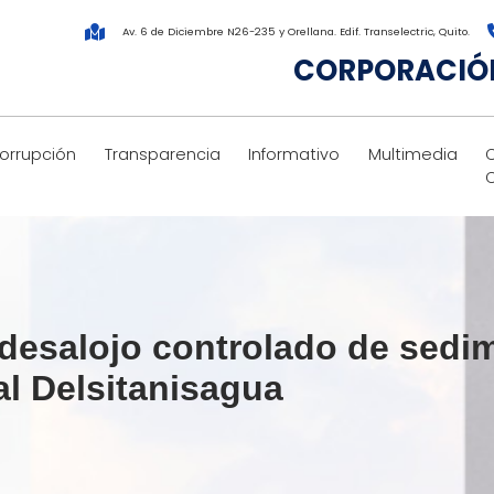
Av. 6 de Diciembre N26-235 y Orellana. Edif. Transelectric, Quito.
CORPORACIÓN
corrupción
Transparencia
Informativo
Multimedia
o desalojo controlado de sed
al Delsitanisagua