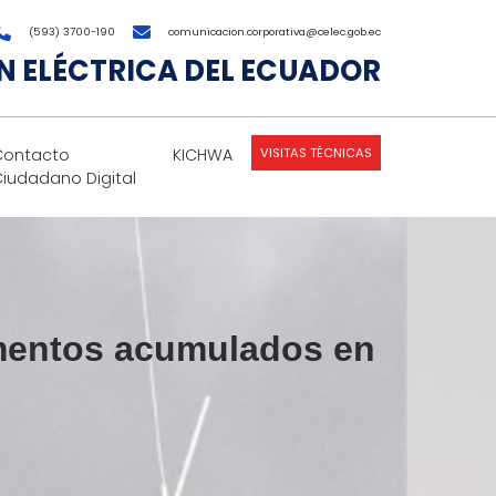
(593) 3700-190
comunicacion.corporativa@celec.gob.ec
 ELÉCTRICA DEL ECUADOR
VISITAS TÉCNICAS
Contacto
KICHWA
Ciudadano Digital
imentos acumulados en