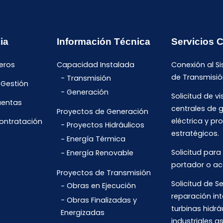
ia
Información Técnica
Servicios 
eros
Capacidad Instalada
Conexión al S
de Transmisió
Transmisión
 Gestión
Generación
Solicitud de vi
uentas
centrales de 
Proyectos de Generación
eléctrica y pr
Contratación
Proyectos Hidráulicos
estratégicos.
Energía Térmica
Solicitud para
Energía Renovable
portador o ac
Proyectos de Transmisión
Solicitud de Se
Obras en Ejecución
reparación int
Obras Finalizadas y
turbinas hidrá
Energizadas
industriales 