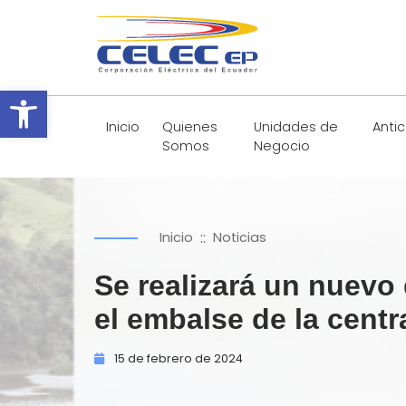
Abrir barra de herramientas
Inicio
Quienes
Unidades de
Anti
Somos
Negocio
::
Inicio
Noticias
Se realizará un nuev
el embalse de la centr
15 de
febrero de
2024