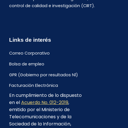
control de calidad e investigación (CIRT).
Links de interés
Correo Corporativo
Bolsa de empleo
GPR (Gobierno por resultados N1)
Facturación Electrónica
En cumplimiento de lo dispuesto
Archivo Histórico de Facturación
en el
Acuerdo No. 012-2019
,
Portal Ambiental y Social
emitido por el Ministerio de
Telecomunicaciones y de la
Proyecto Geotérmico Chachimbiro
Sociedad de la Información,