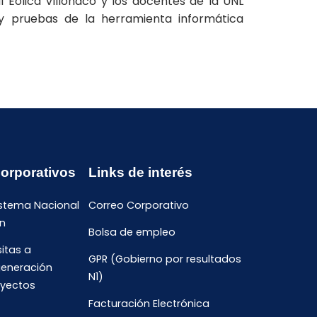
l Eólica Villonaco y los docentes de la UNL
 y pruebas de la herramienta informática
Corporativos
Links de interés
istema Nacional
Correo Corporativo
n
Bolsa de empleo
sitas a
GPR (Gobierno por resultados
generación
N1)
oyectos
Facturación Electrónica