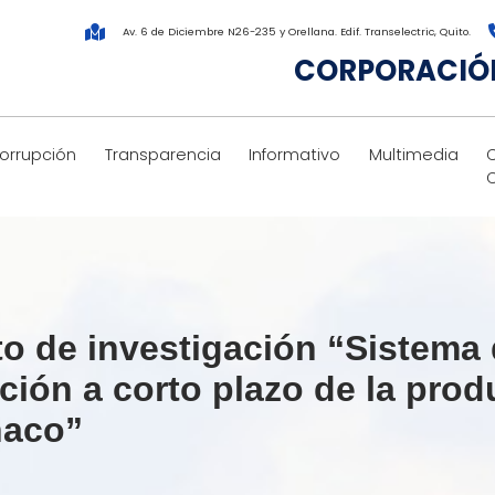
Av. 6 de Diciembre N26-235 y Orellana. Edif. Transelectric, Quito.
CORPORACIÓN
corrupción
Transparencia
Informativo
Multimedia
to de investigación “Sistema 
icción a corto plazo de la pr
onaco”