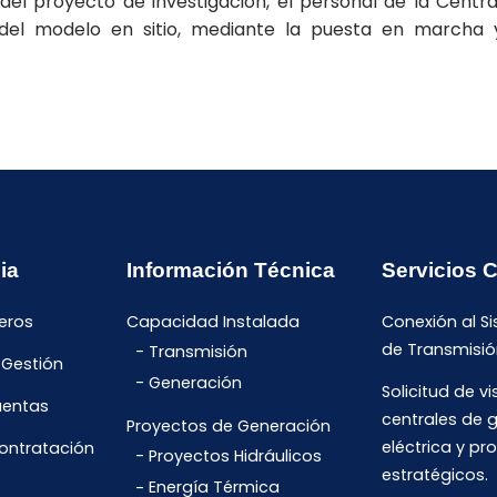
del proyecto de investigación, el personal de la Centra
a del modelo en sitio, mediante la puesta en marcha
ia
Información Técnica
Servicios 
eros
Capacidad Instalada
Conexión al S
de Transmisió
Transmisión
 Gestión
Generación
Solicitud de vi
uentas
centrales de 
Proyectos de Generación
eléctrica y pr
Contratación
Proyectos Hidráulicos
estratégicos.
Energía Térmica