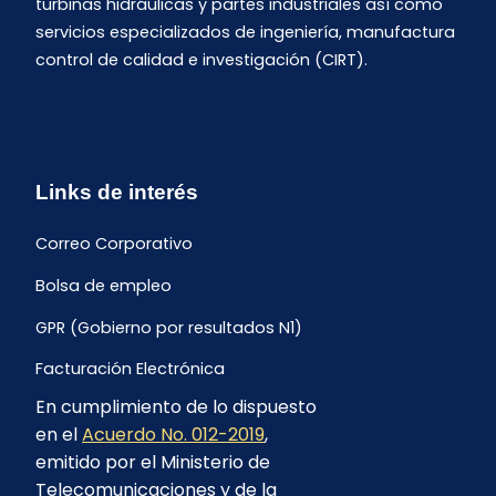
turbinas hidráulicas y partes industriales así como
servicios especializados de ingeniería, manufactura
control de calidad e investigación (CIRT).
Links de interés
Correo Corporativo
Bolsa de empleo
GPR (Gobierno por resultados N1)
Facturación Electrónica
En cumplimiento de lo dispuesto
Archivo Histórico de Facturación
en el
Acuerdo No. 012-2019
,
Portal Ambiental y Social
emitido por el Ministerio de
Telecomunicaciones y de la
Proyecto Geotérmico Chachimbiro