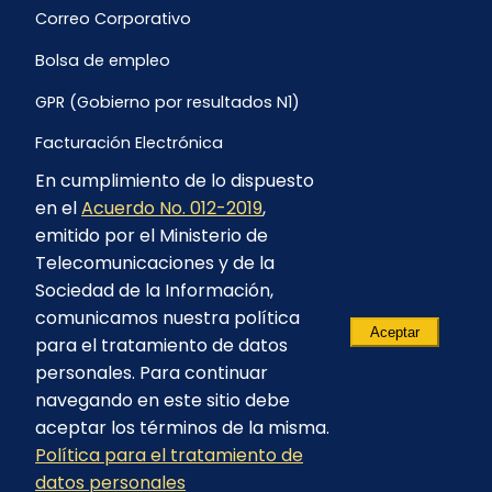
Correo Corporativo
Bolsa de empleo
GPR (Gobierno por resultados N1)
Facturación Electrónica
En cumplimiento de lo dispuesto
Archivo Histórico de Facturación
en el
Acuerdo No. 012-2019
,
Portal Ambiental y Social
emitido por el Ministerio de
Telecomunicaciones y de la
Proyecto Geotérmico Chachimbiro
Sociedad de la Información,
Contratación consultoría mediante “Lista Corta”
comunicamos nuestra política
Aceptar
para el tratamiento de datos
Reglamento de Procesos Asociativos
personales. Para continuar
navegando en este sitio debe
aceptar los términos de la misma.
Política para el tratamiento de
© 2023 - CELEC EP - Todos los derechos
datos personales
reservados