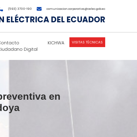
(593) 3700-190
comunicacion.corporativa@celec.gob.ec
 ELÉCTRICA DEL ECUADOR
VISITAS TÉCNICAS
Contacto
KICHWA
Ciudadano Digital
preventiva en
doya