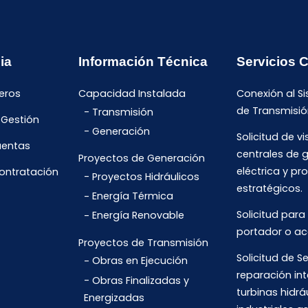
ia
Información Técnica
Servicios 
eros
Capacidad Instalada
Conexión al S
de Transmisió
Transmisión
 Gestión
Generación
Solicitud de vi
uentas
centrales de 
Proyectos de Generación
eléctrica y pr
Contratación
Proyectos Hidráulicos
estratégicos.
Energía Térmica
Solicitud para
Energía Renovable
portador o ac
Proyectos de Transmisión
Solicitud de Se
Obras en Ejecución
reparación int
Obras Finalizadas y
turbinas hidrá
Energizadas