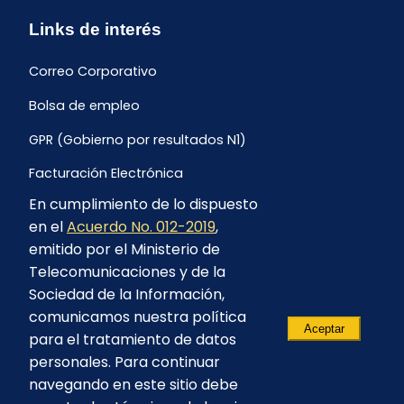
Links de interés
Correo Corporativo
Bolsa de empleo
GPR (Gobierno por resultados N1)
Facturación Electrónica
En cumplimiento de lo dispuesto
Archivo Histórico de Facturación
en el
Acuerdo No. 012-2019
,
Portal Ambiental y Social
emitido por el Ministerio de
Telecomunicaciones y de la
Proyecto Geotérmico Chachimbiro
Sociedad de la Información,
Contratación consultoría mediante “Lista Corta”
comunicamos nuestra política
Aceptar
para el tratamiento de datos
Reglamento de Procesos Asociativos
personales. Para continuar
navegando en este sitio debe