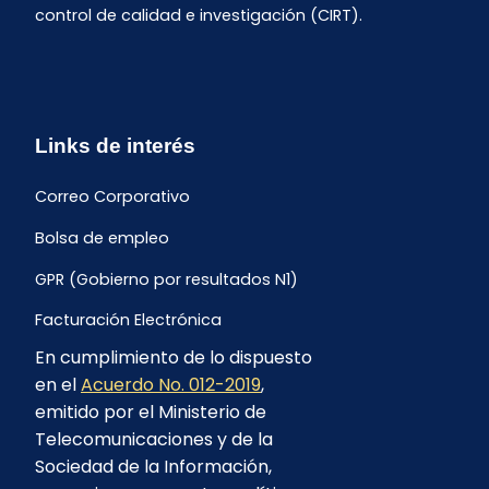
control de calidad e investigación (CIRT).
Links de interés
Correo Corporativo
Bolsa de empleo
GPR (Gobierno por resultados N1)
Facturación Electrónica
En cumplimiento de lo dispuesto
Archivo Histórico de Facturación
en el
Acuerdo No. 012-2019
,
Portal Ambiental y Social
emitido por el Ministerio de
Telecomunicaciones y de la
Proyecto Geotérmico Chachimbiro
Sociedad de la Información,
Contratación consultoría mediante “Lista Corta”