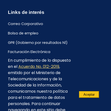
Links de interés
Correo Corporativo
Bolsa de empleo
GPR (Gobierno por resultados N1)
Facturación Electrónica
En cumplimiento de lo dispuesto
Archivo Histórico de Facturación
en el
Acuerdo No. 012-2019
,
Portal Ambiental y Social
emitido por el Ministerio de
Telecomunicaciones y de la
Proyecto Geotérmico Chachimbiro
Sociedad de la Información,
Contratación consultoría mediante “Lista Corta”
comunicamos nuestra política
Aceptar
para el tratamiento de datos
Reglamento de Procesos Asociativos
personales. Para continuar
navegando en este sitio debe